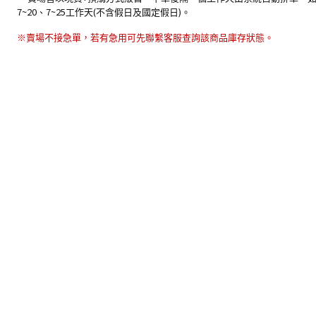
7~20
7
~25
(
)
、
工作天
不含假日及國定假日
。
※賣場不接急單，若有急用可先聯繫客服查詢該商品庫存狀態。