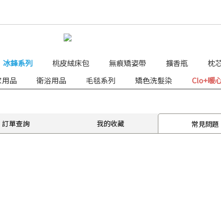
冰鋒系列
桃皮絨床包
無痕矯姿帶
擴香瓶
枕
家用品
衛浴用品
毛毯系列
矯色洗髮染
Clo+暖
訂單查詢
我的收藏
常見問題