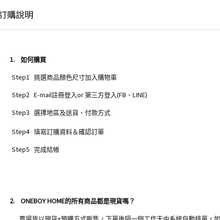
訂購說明
1.
如何購買
Step1
挑選商品顏色尺寸加入購物車
Step2 E-mail
or
(FB
LINE)
註冊登入
第三方登入
、
Step3
選擇地區及送貨、付款方式
Step4
填寫訂購資料＆確認訂單
Step5
完成結帳
2.
ONEBOY HOME
的所有商品都是現貨嗎？
+
賣場皆以現貨
預購方式販售，下單後隔一個工作天由系統自動排單，