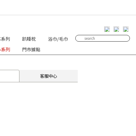
芯系列
趴睡枕
浴巾/毛巾
心系列
門市據點
客服中心